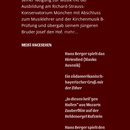
Ausbildung am Richard-Strauss-
Konservatorium München mit Abschluss
zum Musiklehrer und der Kirchenmusik B-
Prüfung und übergab seinem jüngeren
Bruder Josef den Hof.
mehr...
MEIST ANGESEHEN
Hans Berger spielt das
Hirtenlied (Slavko
Avsenik)
Ein südamerikanisch-
bayerischer Gruß mit
der Zither
„In diesen heil‘gen
Hallen“ aus Mozarts
Zauberflöte auf der
Heldenorgel Kufstein
Hans Berger spielt den