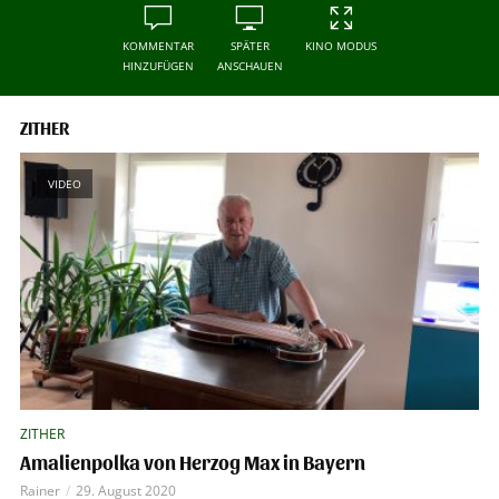
KOMMENTAR
SPÄTER
KINO MODUS
HINZUFÜGEN
ANSCHAUEN
ZITHER
VIDEO
ZITHER
Amalienpolka von Herzog Max in Bayern
Rainer
29. August 2020