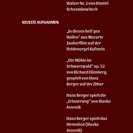
Walzer Nr. 2 von Dimitri
Schostakowitsch
NEUESTE AUFNAHMEN
„In diesen heil‘gen
Hallen“ aus Mozarts
Zauberflöte auf der
Heldenorgel Kufstein
„Die Mühle im
Schwarzwald“ op. 52
von Richard Eilenberg,
gespielt von Hans
Berger auf der Zither
Hans Berger spielt die
„Erinnerung“ von Slavko
Avsenik
Hans Berger spielt das
Hirtenlied (Slavko
Avsenik)