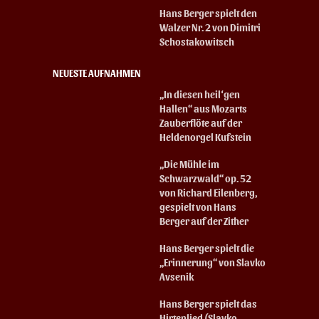
Hans Berger spielt den
Walzer Nr. 2 von Dimitri
Schostakowitsch
NEUESTE AUFNAHMEN
„In diesen heil‘gen
Hallen“ aus Mozarts
Zauberflöte auf der
Heldenorgel Kufstein
„Die Mühle im
Schwarzwald“ op. 52
von Richard Eilenberg,
gespielt von Hans
Berger auf der Zither
Hans Berger spielt die
„Erinnerung“ von Slavko
Avsenik
Hans Berger spielt das
Hirtenlied (Slavko