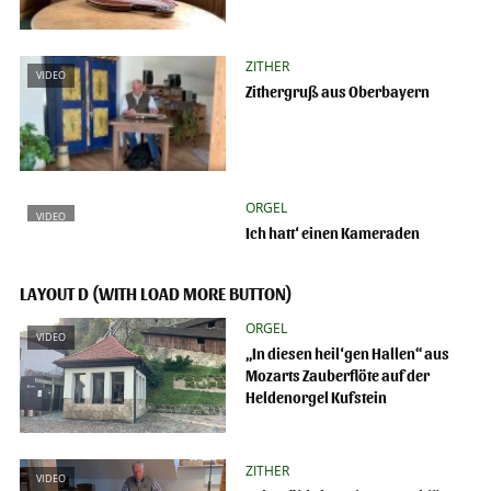
ZITHER
VIDEO
Zithergruß aus Oberbayern
ORGEL
VIDEO
Ich hatt‘ einen Kameraden
LAYOUT D (WITH LOAD MORE BUTTON)
ORGEL
VIDEO
„In diesen heil‘gen Hallen“ aus
Mozarts Zauberflöte auf der
Heldenorgel Kufstein
ZITHER
VIDEO