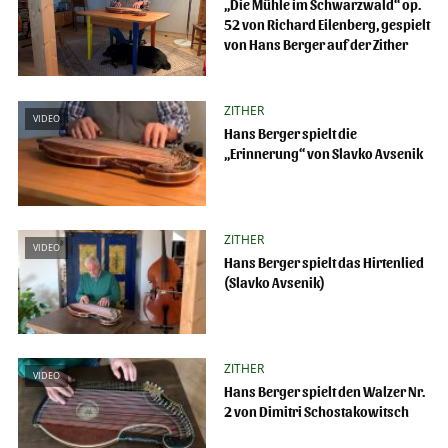
„Die Mühle im Schwarzwald“ op.
52 von Richard Eilenberg, gespielt
von Hans Berger auf der Zither
ZITHER
VIDEO
Hans Berger spielt die
„Erinnerung“ von Slavko Avsenik
ZITHER
VIDEO
Hans Berger spielt das Hirtenlied
(Slavko Avsenik)
ZITHER
VIDEO
Hans Berger spielt den Walzer Nr.
2 von Dimitri Schostakowitsch