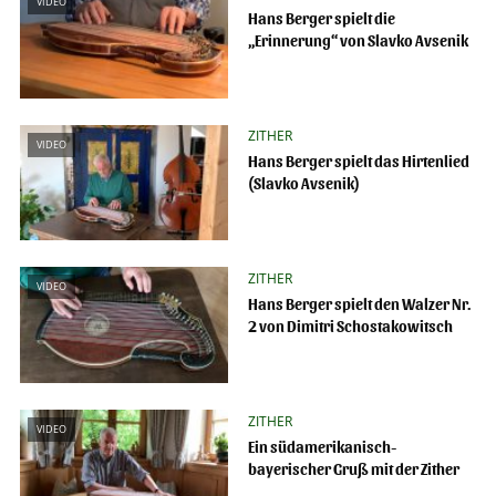
VIDEO
Hans Berger spielt die
„Erinnerung“ von Slavko Avsenik
ZITHER
VIDEO
Hans Berger spielt das Hirtenlied
(Slavko Avsenik)
ZITHER
VIDEO
Hans Berger spielt den Walzer Nr.
2 von Dimitri Schostakowitsch
ZITHER
VIDEO
Ein südamerikanisch-
bayerischer Gruß mit der Zither