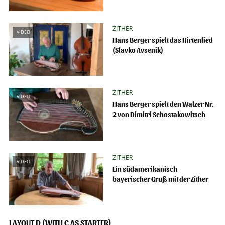
ZITHER
VIDEO
Hans Berger spielt das Hirtenlied
(Slavko Avsenik)
ZITHER
VIDEO
Hans Berger spielt den Walzer Nr.
2 von Dimitri Schostakowitsch
ZITHER
VIDEO
Ein südamerikanisch-
bayerischer Gruß mit der Zither
LAYOUT D (WITH C AS STARTER)