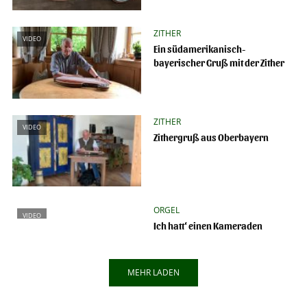
ZITHER
VIDEO
Ein südamerikanisch-
bayerischer Gruß mit der Zither
ZITHER
VIDEO
Zithergruß aus Oberbayern
ORGEL
VIDEO
Ich hatt‘ einen Kameraden
MEHR LADEN