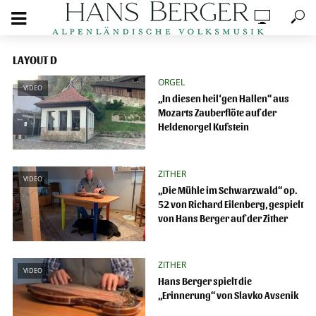
LAYOUT D
ORGEL
VIDEO
„In diesen heil‘gen Hallen“ aus
Mozarts Zauberflöte auf der
Heldenorgel Kufstein
ZITHER
VIDEO
„Die Mühle im Schwarzwald“ op.
52 von Richard Eilenberg, gespielt
von Hans Berger auf der Zither
ZITHER
VIDEO
Hans Berger spielt die
„Erinnerung“ von Slavko Avsenik