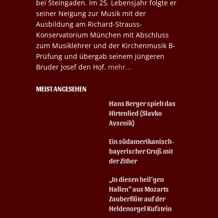
bei Steingaden. Im 25. Lebensjahr folgte er
seiner Neigung zur Musik mit der
Ausbildung am Richard-Strauss-
Konservatorium München mit Abschluss
zum Musiklehrer und der Kirchenmusik B-
Prüfung und übergab seinem jüngeren
Bruder Josef den Hof.
mehr...
MEIST ANGESEHEN
Hans Berger spielt das
Hirtenlied (Slavko
Avsenik)
Ein südamerikanisch-
bayerischer Gruß mit
der Zither
„In diesen heil‘gen
Hallen“ aus Mozarts
Zauberflöte auf der
Heldenorgel Kufstein