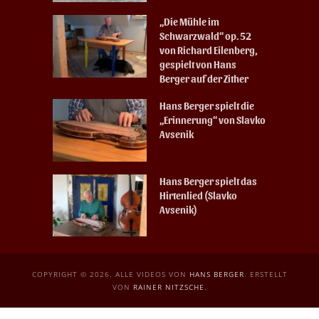
„Die Mühle im
Schwarzwald“ op. 52
von Richard Eilenberg,
gespielt von Hans
Berger auf der Zither
Hans Berger spielt die
„Erinnerung“ von Slavko
Avsenik
Hans Berger spielt das
Hirtenlied (Slavko
Avsenik)
COPYRIGHT © 2026. ALLE VIDEOS VON
HANS BERGER
. ERSTELLT
VON
RAINER NITZSCHE
.