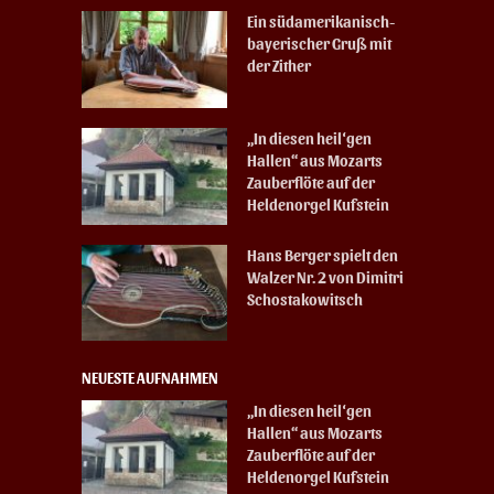
Ein südamerikanisch-
bayerischer Gruß mit
der Zither
„In diesen heil‘gen
Hallen“ aus Mozarts
Zauberflöte auf der
Heldenorgel Kufstein
Hans Berger spielt den
Walzer Nr. 2 von Dimitri
Schostakowitsch
NEUESTE AUFNAHMEN
„In diesen heil‘gen
Hallen“ aus Mozarts
Zauberflöte auf der
Heldenorgel Kufstein