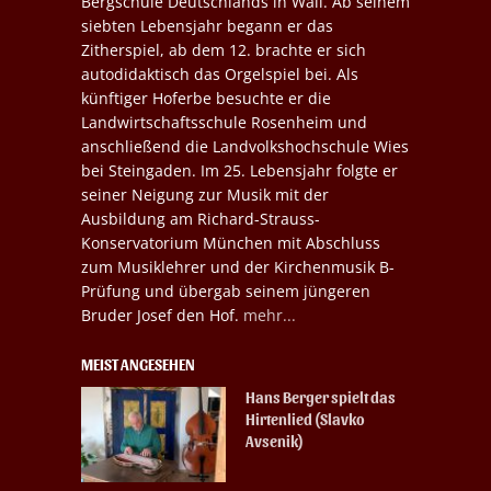
Bergschule Deutschlands in Wall. Ab seinem
siebten Lebensjahr begann er das
Zitherspiel, ab dem 12. brachte er sich
autodidaktisch das Orgelspiel bei. Als
künftiger Hoferbe besuchte er die
Landwirtschaftsschule Rosenheim und
anschließend die Landvolkshochschule Wies
bei Steingaden. Im 25. Lebensjahr folgte er
seiner Neigung zur Musik mit der
Ausbildung am Richard-Strauss-
Konservatorium München mit Abschluss
zum Musiklehrer und der Kirchenmusik B-
Prüfung und übergab seinem jüngeren
Bruder Josef den Hof.
mehr...
MEIST ANGESEHEN
Hans Berger spielt das
Hirtenlied (Slavko
Avsenik)